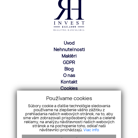
Úvod
Nehnuteľnosti
Makléri
GDPR
Blog
O nás
Kontakt
Cookies
Používame cookies
Ďurkova 23, 94901, Nitra
Súbory cookie a ďalšie technológie sledovania
+421 905 552 101
používame na zlepšenie vášho zážitku z
rhinvest@rhinvest.sk
prehliadania našich webových stránok, na to, aby
sme vám zobrazovali prispôsobený obsah a cielené
reklamy, na analýzu návštevnosti našich webových
Pridajte si nás
stránok a na pochopenie toho, odkiaľ naši
návštevníci prichádzajú.
Viac info