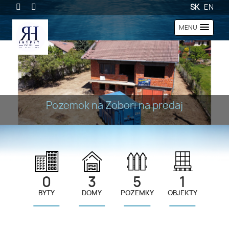
SK
EN
MENU
Pozemok na Zobori na predaj
0
3
5
1
BYTY
DOMY
POZEMKY
OBJEKTY