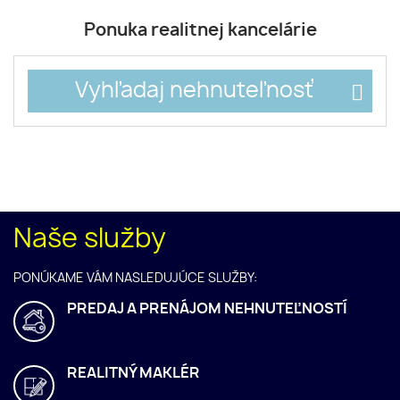
Ponuka realitnej kancelárie
Vyhľadaj nehnuteľnosť
Naše služby
PONÚKAME VÁM NASLEDUJÚCE SLUŽBY:
PREDAJ A PRENÁJOM NEHNUTEĽNOSTÍ
REALITNÝ MAKLÉR