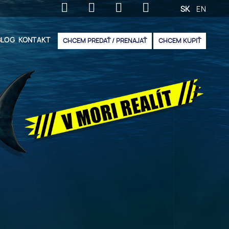
SK
EN
BLOG
KONTAKT
CHCEM PREDAŤ / PRENAJAŤ
CHCEM KÚPIŤ