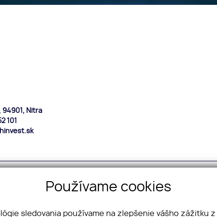
 94901, Nitra
2 101
hinvest.sk
webex.digital
-
REALVIA.sk
Používame cookies
ológie sledovania používame na zlepšenie vášho zážitku z