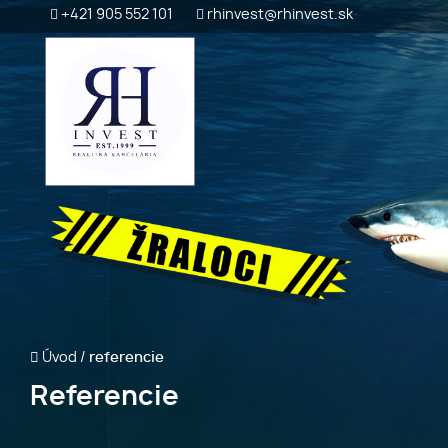
+421 905 552 101
rhinvest@rhinvest.sk
Úvod
/
referencie
Referencie