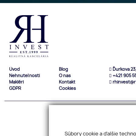
Úvod
Blog
Ďurkova 23,
Nehnuteľnosti
O nás
+421 905 55
Makléri
Kontakt
rhinvest@r
GDPR
Cookies
Súbory cookie a ďalšie techn