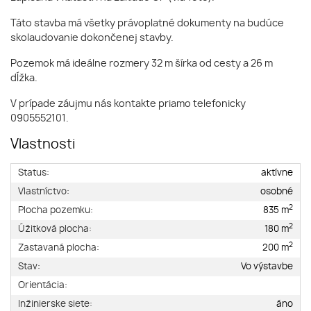
Táto stavba má všetky právoplatné dokumenty na budúce
skolaudovanie dokončenej stavby.
Pozemok má ideálne rozmery 32 m šírka od cesty a 26 m
dĺžka.
V prípade záujmu nás kontakte priamo telefonicky
0905552101.
Vlastnosti
Status:
aktívne
Vlastníctvo:
osobné
2
Plocha pozemku:
835 m
2
Úžitková plocha:
180 m
2
Zastavaná plocha:
200 m
Stav:
Vo výstavbe
Orientácia:
Inžinierske siete:
áno