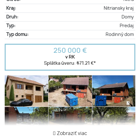
Kraj:
Nitriansky kraj
Druh:
Domy
Typ:
Predaj
Typ domu:
Rodinný dom
250 000 €
v RK
Splátka úveru:
671.21 €
*
Zobraziť viac