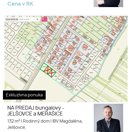
Cena v RK
Bungalovy na predaj: JELŠOVCE
od 239 000 € a MERAŠICE od
169 000 €
Exkluzívna ponuka
NA PREDAJ bungalovy -
JELŠOVCE a MERAŠICE
2
132 m
|
Rodinný dom
|
IBV Magdaléna,
Jelšovce,