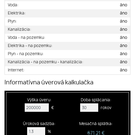
Voda:
áno
Elektrika:
áno
Plyn:
áno
Kanalizácia:
áno
Voda - na pozemku:
áno
Elektrika - na pozemku:
áno
Plyn - na pozemku:
áno
Kanalizácia - na pozemku - kanalizácia:
áno
Internet:
áno
Informatívna úverová kalkulačka
Výška úveru:
Doba splácania:
€
rokov
Úroková sadzba:
Mesačná splátka:
%
671.21 €