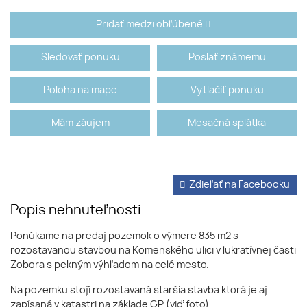
Pridať medzi obľúbené
Sledovať ponuku
Poslať známemu
Poloha na mape
Vytlačiť ponuku
Mám záujem
Mesačná splátka
Zdieľať na Facebooku
Popis nehnuteľnosti
Ponúkame na predaj pozemok o výmere 835 m2 s
rozostavanou stavbou na Komenského ulici v lukratívnej časti
Zobora s pekným výhľadom na celé mesto.
Na pozemku stojí rozostavaná staršia stavba ktorá je aj
zapísaná v katastri na základe GP (viď foto).