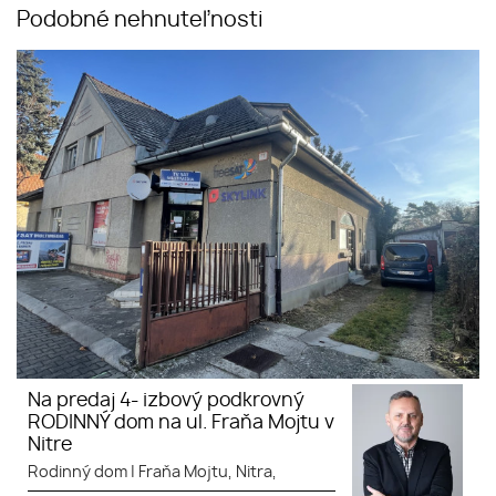
Podobné nehnuteľnosti
Dom v centre Nitry na predaj
Na predaj 4- izbový podkrovný
RODINNÝ dom na ul. Fraňa Mojtu v
Nitre
Rodinný dom
|
Fraňa Mojtu, Nitra,