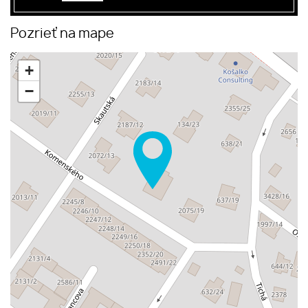
Pozrieť na mape
+
−