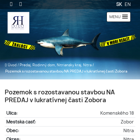
SK
EN
MENU
Úvod
/
Predaj, Rodinný dom, Nitriansky kraj, Nitra
/
Pozemok s rozostavanou stavbou NA PREDAJ v lukratívnej časti Zobora
Pozemok s rozostavanou stavbou NA
PREDAJ v lukratívnej časti Zobora
Ulica:
Komenského 18
Mestská časť:
Zobor
Obec:
Nitra
Okres:
Nitra